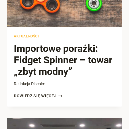
AKTUALNOŚCI
Importowe porażki:
Fidget Spinner – towar
„zbyt modny”
Redakcja Discolm
IMPORTOWE
DOWIEDZ SIĘ WIĘCEJ
PORAŻKI:
FIDGET
SPINNER
–
TOWAR