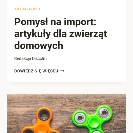
AKTUALNOŚCI
Pomysł na import:
artykuły dla zwierząt
domowych
Redakcja Discolm
POMYSŁ
DOWIEDZ SIĘ WIĘCEJ
NA
IMPORT:
ARTYKUŁY
DLA
ZWIERZĄT
DOMOWYCH