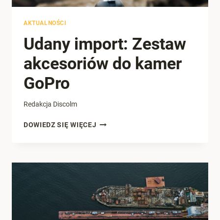
AKTUALNOŚCI
Udany import: Zestaw
akcesoriów do kamer
GoPro
Redakcja Discolm
UDANY
DOWIEDZ SIĘ WIĘCEJ
IMPORT:
ZESTAW
AKCESORIÓW
DO
KAMER
GOPRO