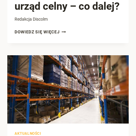
urząd celny – co dalej?
Redakcja Discolm
PACZKA
DOWIEDZ SIĘ WIĘCEJ
Z
CHIN
ZATRZYMANA
PRZEZ
URZĄD
CELNY
–
CO
DALEJ?
AKTUALNOŚCI