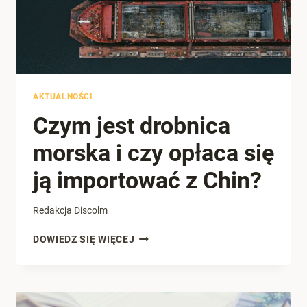
AKTUALNOŚCI
Czym jest drobnica
morska i czy opłaca się
ją importować z Chin?
Redakcja Discolm
CZYM
DOWIEDZ SIĘ WIĘCEJ
JEST
DROBNICA
MORSKA
I