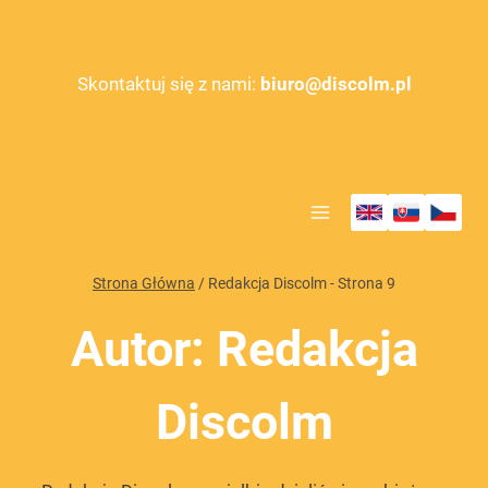
Przejdź
do
treści
Skontaktuj się z nami:
biuro@discolm.pl
Strona Główna
/
Redakcja Discolm
- Strona 9
Autor: Redakcja
Discolm