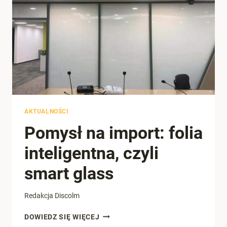
„ZBYT
MODNY”
AKTUALNOŚCI
Pomysł na import: folia
inteligentna, czyli
smart glass
Redakcja Discolm
POMYSŁ
DOWIEDZ SIĘ WIĘCEJ
NA