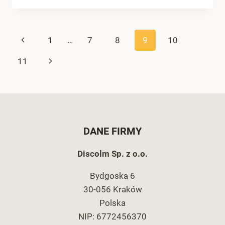
IMPORT:
FOLIA
INTELIGENTNA,
Nawigacja
Poprzednia
1
…
7
8
9
10
CZYLI
SMART
strony
strona
Następna
11
GLASS
strona
DANE FIRMY
Discolm Sp. z o.o.
Bydgoska 6
30-056 Kraków
Polska
NIP: 6772456370