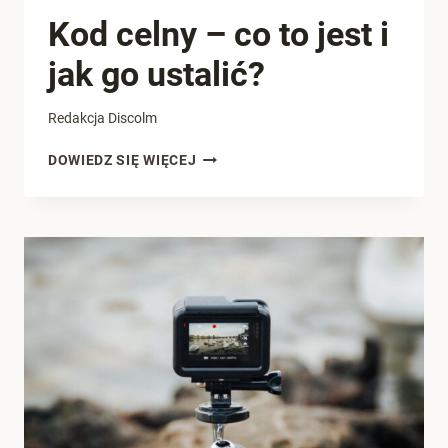
Kod celny – co to jest i
jak go ustalić?
Redakcja Discolm
KOD
DOWIEDZ SIĘ WIĘCEJ
CELNY
–
CO
TO
JEST
I
JAK
GO
USTALIĆ?