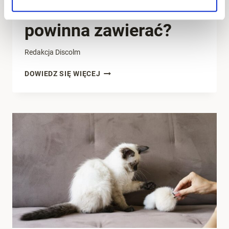
(handlowa) – co
powinna zawierać?
Redakcja Discolm
FAKTURA
DOWIEDZ SIĘ WIĘCEJ
IMPORTOWA
(HANDLOWA)
–
CO
POWINNA
ZAWIERAĆ?