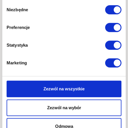
Redakcja Discolm
Wybór
Niezbędne
zgody
HISTORIA
DOWIEDZ SIĘ WIĘCEJ
IMPORTU:
KONTENERY
Preferencje
MORSKIE
Statystyka
Marketing
Zezwól na wszystkie
Zezwól na wybór
AKTUALNOŚCI
Faktura importowa
Odmowa