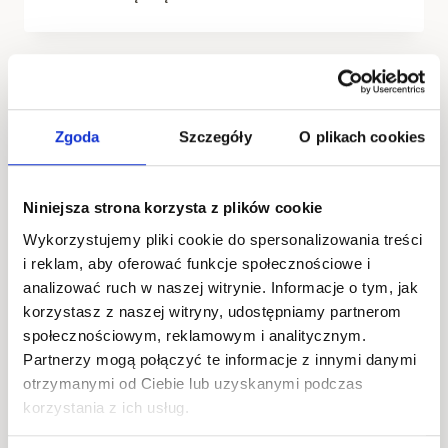
EORI
–
CO
TO
JEST,
JAK
Zgoda
Szczegóły
O plikach cookies
WYGLĄDA
I
KTO
MUSI
Niniejsza strona korzysta z plików cookie
GO
Wykorzystujemy pliki cookie do spersonalizowania treści
MIEĆ?
i reklam, aby oferować funkcje społecznościowe i
analizować ruch w naszej witrynie. Informacje o tym, jak
korzystasz z naszej witryny, udostępniamy partnerom
AKTUALNOŚCI
społecznościowym, reklamowym i analitycznym.
Partnerzy mogą połączyć te informacje z innymi danymi
Historia importu:
otrzymanymi od Ciebie lub uzyskanymi podczas
kontenery morskie
korzystania z ich usług.