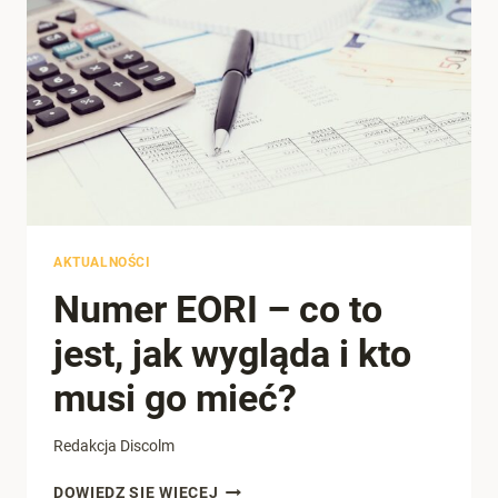
CZY
OPŁACA
SIĘ
JĄ
IMPORTOWAĆ
Z
CHIN?
SEE REVIEWS
AKTUALNOŚCI
Numer EORI – co to
4.7
jest, jak wygląda i kto
musi go mieć?
Redakcja Discolm
NUMER
DOWIEDZ SIĘ WIĘCEJ