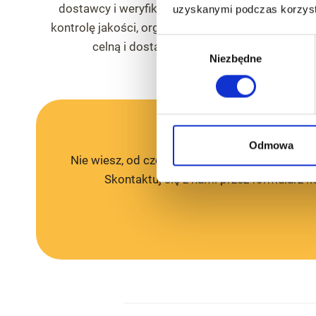
dostawcy i weryfikacji oferty, przez negocjacje,
uzyskanymi podczas korzysta
kontrolę jakości, organizację transportu, odprawę
Wybór
celną i dostawę towaru do Polski.
Niezbędne
zgody
Odmowa
Nie wiesz, od czego zacząć import z Chin? M
Skontaktuj się z nami przez formularz 