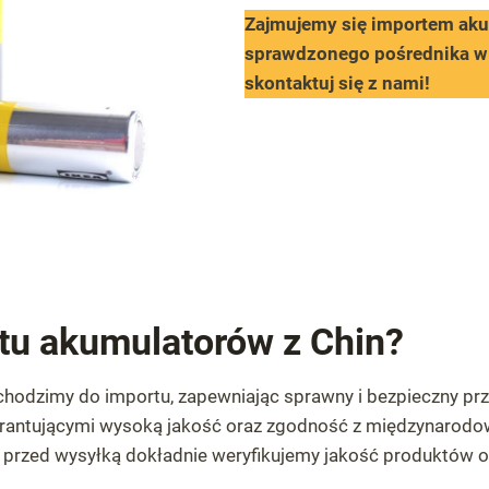
Zajmujemy się importem aku
sprawdzonego pośrednika w
skontaktuj się z nami!
tu akumulatorów z Chin?
hodzimy do importu, zapewniając sprawny i bezpieczny pr
arantującymi wysoką jakość oraz zgodność z międzynarod
 a przed wysyłką dokładnie weryfikujemy jakość produktów 