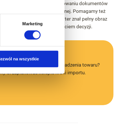
wspieramy klienta w przygotowaniu dokumentów
potrzebnych do odprawy celnej. Pomagamy też
oszacować koszty, aby importer znał pełny obraz
Marketing
transakcji przed podjęciem decyzji.
ezwól na wszystkie
ę, dokumenty lub koszty sprowadzenia towaru?
my Ci zaplanować kolejne kroki importu.