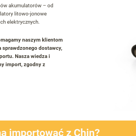
pów akumulatorów – od
atory litowo-jonowe
ch elektrycznych.
pomagamy naszym klientom
ia sprawdzonego dostawcy,
portu. Nasza wiedza i
ny import, zgodny z
a importować z Chin?