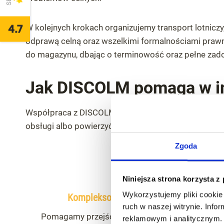
4.7
W kolejnych krokach organizujemy transport lotniczy,
odprawą celną oraz wszelkimi formalnościami prawn
do magazynu, dbając o terminowość oraz pełne zado
Jak DISCOLM pomaga w im
Współpraca z DISCOLM może obejmować cały proces 
obsługi albo powierzyć nam tylko te działania, któr
Zgoda
Niniejsza strona korzysta z
Wykorzystujemy pliki cookie 
Kompleksowa obsługa importu
ruch w naszej witrynie. Inf
Pomagamy przejść cały proces od wyszukania
reklamowym i analitycznym. 