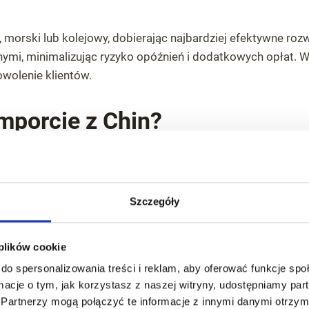
 morski lub kolejowy, dobierając najbardziej efektywne rozw
ymi, minimalizując ryzyko opóźnień i dodatkowych opłat.
wolenie klientów.
porcie z Chin?
importu lub wybrane etapy, w zależności od potrzeb klien
e wymagają wsparcia lokalnego partnera.
Szczegóły
 plików cookie
do spersonalizowania treści i reklam, aby oferować funkcje sp
Weryfikacja dostawcy w Chinach
ormacje o tym, jak korzystasz z naszej witryny, udostępniamy p
Sprawdzamy, czy wybrany producent lub pośrednik
Partnerzy mogą połączyć te informacje z innymi danymi otrzym