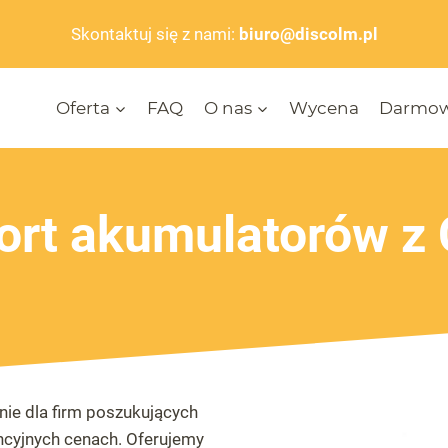
Skontaktuj się z nami:
biuro@discolm.pl
Oferta
FAQ
O nas
Wycena
Darmow
ort akumulatorów z 
nie dla firm poszukujących
ncyjnych cenach. Oferujemy