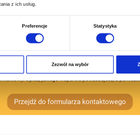
rzeczywiście działa na rynku, czy ma doświadczenie w
nia z ich usług.
eksporcie i czy jego oferta jest wiarygodna. To ważny
etap, szczególnie przy pierwszym zamówieniu lub
Preferencje
Statystyka
większej przedpłacie.
Skontaktuj się z DISCOLM
Zezwól na wybór
Z
asz już wybranego dostawcę, ale chcesz zweryfikować ofert
kontaktowy. Opisz, jakiego wsparcia potrzebujesz, a pomoże
Przejdź do formularza kontaktowego