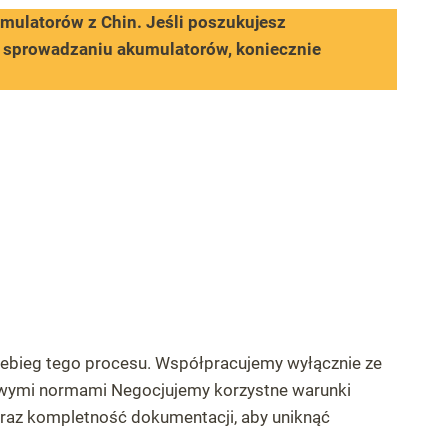
mulatorów z Chin. Jeśli poszukujesz
 sprowadzaniu akumulatorów, koniecznie
zebieg tego procesu. Współpracujemy wyłącznie ze
owymi normami Negocjujemy korzystne warunki
oraz kompletność dokumentacji, aby uniknąć