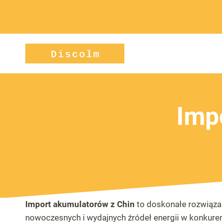
Przejdź
do
treści
Imp
Import akumulatorów z Chin
to doskonałe rozwiąza
nowoczesnych i wydajnych źródeł energii w konkure