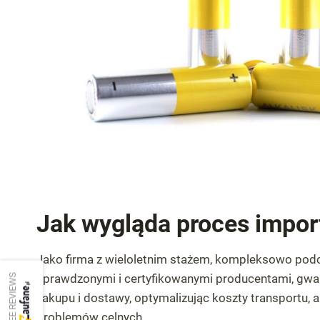
Jak wygląda proces impor
Jako firma z wieloletnim stażem, kompleksowo podc
SEE REVIEWS
sprawdzonymi i certyfikowanymi producentami, gw
zakupu i dostawy, optymalizując koszty transportu,
problemów celnych.