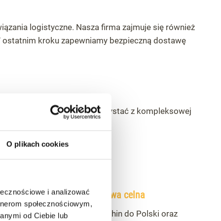
iązania logistyczne. Nasza firma zajmuje się również
 W ostatnim kroku zapewniamy bezpieczną dostawę
ta. Dzięki temu możesz skorzystać z kompleksowej
O plikach cookies
ołecznościowe i analizować
Transport i odprawa celna
artnerom społecznościowym,
Organizujemy transport z Chin do Polski oraz
anymi od Ciebie lub