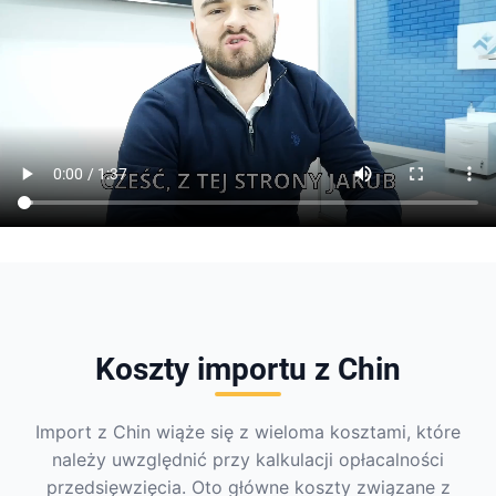
Koszty importu z Chin
Import z Chin wiąże się z wieloma kosztami, które
należy uwzględnić przy kalkulacji opłacalności
przedsięwzięcia. Oto główne koszty związane z