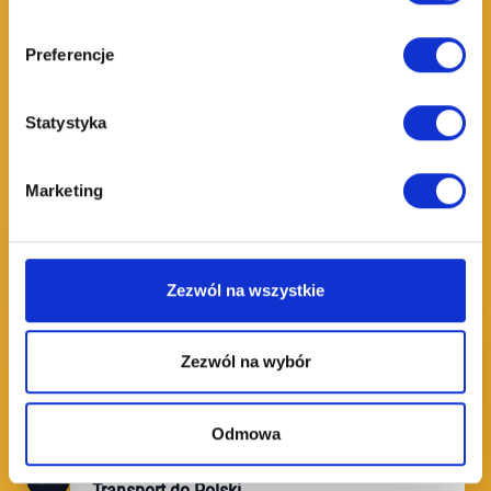
01
Wybór produktu
Preferencje
Wyślij nam zdjęcie, opis lub link do
interesującego Cię produktu. Możesz
Statystyka
zamówić kilka różnych produktów w ramach
tego budżetu.
Marketing
02
Kontakt z dostawcą
Skontaktujemy się z chińskimi dostawcami,
aby ustalić cenę i dostępność produktów.
Zezwól na wszystkie
03
Zamówienie i magazynowanie
Zezwól na wybór
Po potwierdzeniu dostępności, zamawiamy
towar do naszego magazynu w Chinach.
Odmowa
04
Transport do Polski