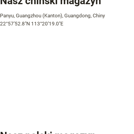
Nasz chiński magazyn
Panyu, Guangzhou (Kanton), Guangdong, Chiny
22°57’52.8″N 113°20’19.0″E