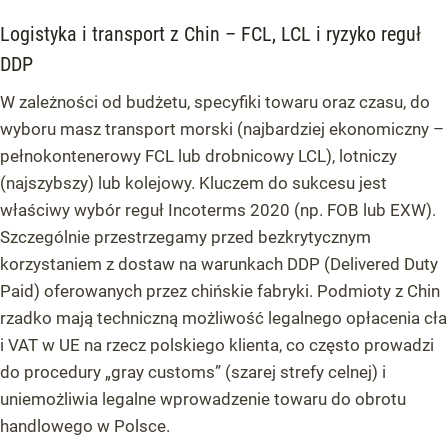
Logistyka i transport z Chin – FCL, LCL i ryzyko reguł
DDP
W zależności od budżetu, specyfiki towaru oraz czasu, do
wyboru masz transport morski (najbardziej ekonomiczny –
pełnokontenerowy FCL lub drobnicowy LCL), lotniczy
(najszybszy) lub kolejowy. Kluczem do sukcesu jest
właściwy wybór reguł Incoterms 2020 (np. FOB lub EXW).
Szczególnie przestrzegamy przed bezkrytycznym
korzystaniem z dostaw na warunkach DDP (Delivered Duty
Paid) oferowanych przez chińskie fabryki. Podmioty z Chin
rzadko mają techniczną możliwość legalnego opłacenia cła
i VAT w UE na rzecz polskiego klienta, co często prowadzi
do procedury „gray customs” (szarej strefy celnej) i
uniemożliwia legalne wprowadzenie towaru do obrotu
handlowego w Polsce.