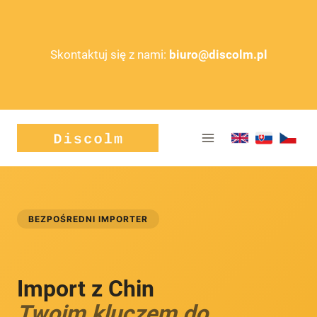
Przejdź
do
treści
Skontaktuj się z nami:
biuro@discolm.pl
BEZPOŚREDNI IMPORTER
Import z Chin
Twoim kluczem do