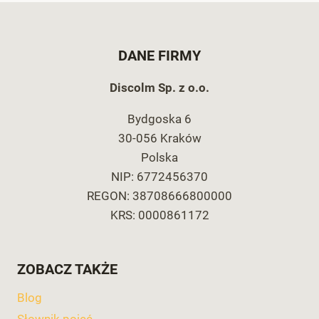
DANE FIRMY
Discolm Sp. z o.o.
Bydgoska 6
30-056 Kraków
Polska
NIP: 6772456370
REGON: 38708666800000
KRS: 0000861172
ZOBACZ TAKŻE
Blog
Słownik pojęć