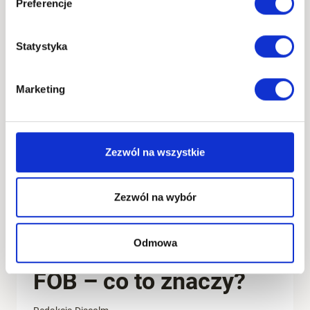
Preferencje
EXW
DOWIEDZ SIĘ WIĘCEJ
–
Statystyka
CO
TO
ZNACZY?
Marketing
ZASADY
DOSTAWY,
RYZYKO
I
TRANSPORT
Zezwól na wszystkie
Zezwól na wybór
Odmowa
AKTUALNOŚCI
FOB – co to znaczy?