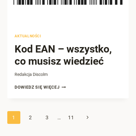
AKTUALNOŚCI
Kod EAN – wszystko,
co musisz wiedzieć
Redakcja Discolm
KOD
DOWIEDZ SIĘ WIĘCEJ
EAN
–
WSZYSTKO,
CO
Nawigacja
Następna
1
2
3
…
11
MUSISZ
WIEDZIEĆ
strony
strona