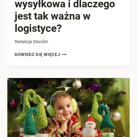
wysyłkowa i dlaczego
jest tak ważna w
logistyce?
Redakcja Discolm
CZYM
DOWIEDZ SIĘ WIĘCEJ
JEST
INSTRUKCJA
WYSYŁKOWA
I
DLACZEGO
JEST
TAK
WAŻNA
W
LOGISTYCE?