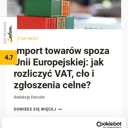
SEE REVIEWS
AKTUALNOŚCI
Import towarów spoza
4.7
Unii Europejskiej: jak
rozliczyć VAT, cło i
zgłoszenia celne?
Redakcja Discolm
IMPORT
DOWIEDZ SIĘ WIĘCEJ
TOWARÓW
SPOZA
UNII