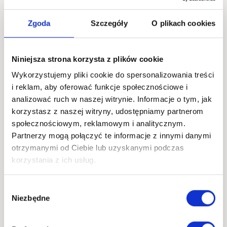
EUROPEJSKIEJ:
JAK
Zgoda
Szczegóły
O plikach cookies
ROZLICZYĆ
VAT,
CŁO
Niniejsza strona korzysta z plików cookie
I
ZGŁOSZENIA
Wykorzystujemy pliki cookie do spersonalizowania treści
CELNE?
i reklam, aby oferować funkcje społecznościowe i
analizować ruch w naszej witrynie. Informacje o tym, jak
korzystasz z naszej witryny, udostępniamy partnerom
społecznościowym, reklamowym i analitycznym.
Partnerzy mogą połączyć te informacje z innymi danymi
AKTUALNOŚCI
otrzymanymi od Ciebie lub uzyskanymi podczas
EXW – co to znaczy?
korzystania z ich usług.
Zasady dostawy,
Wybór
ryzyko i transport
Niezbędne
zgody
Redakcja Discolm