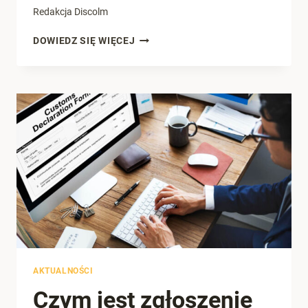
Redakcja Discolm
CO
DOWIEDZ SIĘ WIĘCEJ
TO
JEST
DROPSHIPPING
I
CZY
SIĘ
OPŁACA?
AKTUALNOŚCI
Czym jest zgłoszenie