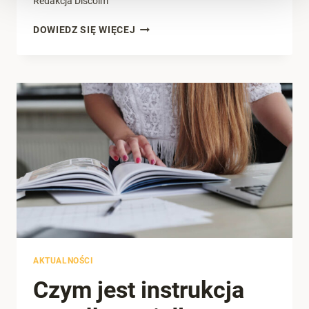
Redakcja Discolm
FOB
DOWIEDZ SIĘ WIĘCEJ
–
CO
TO
ZNACZY?
AKTUALNOŚCI
Czym jest instrukcja