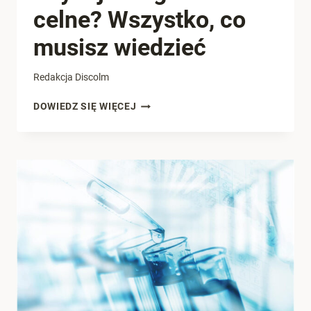
celne? Wszystko, co
musisz wiedzieć
Redakcja Discolm
CZYM
DOWIEDZ SIĘ WIĘCEJ
JEST
ZGŁOSZENIE
CELNE?
WSZYSTKO,
CO
MUSISZ
WIEDZIEĆ