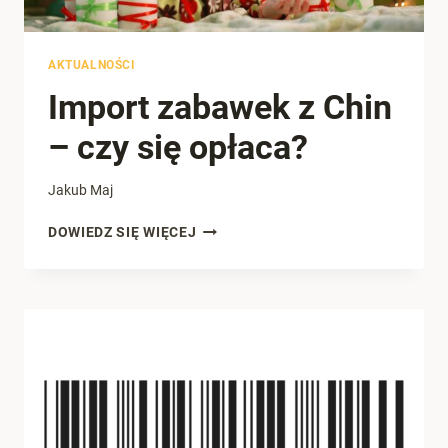
AKTUALNOŚCI
Import zabawek z Chin
– czy się opłaca?
Jakub Maj
IMPORT
DOWIEDZ SIĘ WIĘCEJ
ZABAWEK
Z
CHIN
–
CZY
SIĘ
OPŁACA?