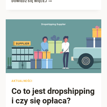
DOWIEDZ SIĘ WIĘCEJ
POZA
UE
–
ZASTOSOWANIE
STAWKI
0%
VAT
AKTUALNOŚCI
Co to jest dropshipping
i czy się opłaca?