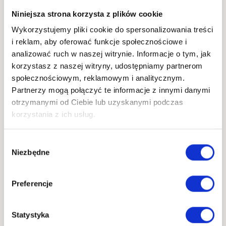
Niniejsza strona korzysta z plików cookie
Wykorzystujemy pliki cookie do spersonalizowania treści
i reklam, aby oferować funkcje społecznościowe i
Porównanie: Hurtownia
analizować ruch w naszej witrynie. Informacje o tym, jak
korzystasz z naszej witryny, udostępniamy partnerom
w Polsce vs. Dostawca z
społecznościowym, reklamowym i analitycznym.
Partnerzy mogą połączyć te informacje z innymi danymi
Chin (AliExpress)
otrzymanymi od Ciebie lub uzyskanymi podczas
korzystania z ich usług.
Dostawca z
Hurtownia
Wybór
Cecha
Chin (np.
Polska / UE
Niezbędne
zgody
AliExpress)
Bardzo krótki
Długi
Preferencje
Czas dostawy
(1–3 dni
(zazwyczaj od
robocze)
7 do 21 dni)
Statystyka