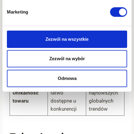
Bardzo
Niższa marża,
wysoka
Marketing
Marża i ceny
wyższe ceny
marża, niskie
zakupu
ceny
Prosta
Zezwól na wszystkie
Skomplikowa
procedura
Zwroty i
ne, często
zgodna z
Zezwól na wybór
reklamacje
nieopłacalne
polskim
odsyłanie
prawem
Odmowa
Produkty
Dostęp do
Unikalność
łatwo
najnowszych
towaru
dostępne u
globalnych
konkurencji
trendów