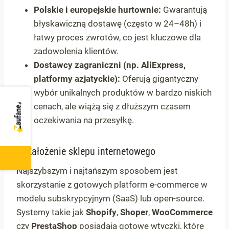
Polskie i europejskie hurtownie:
Gwarantują
błyskawiczną dostawę (często w 24–48h) i
łatwy proces zwrotów, co jest kluczowe dla
zadowolenia klientów.
Dostawcy zagraniczni (np. AliExpress,
platformy azjatyckie):
Oferują gigantyczny
wybór unikalnych produktów w bardzo niskich
SEE REVIEWS
cenach, ale wiążą się z dłuższym czasem
oczekiwania na przesyłkę.
3. Założenie sklepu internetowego
4.7
Najszybszym i najtańszym sposobem jest
skorzystanie z gotowych platform e-commerce w
modelu subskrypcyjnym (SaaS) lub open-source.
Systemy takie jak
Shopify
,
Shoper
,
WooCommerce
czy
PrestaShop
posiadają gotowe wtyczki, które