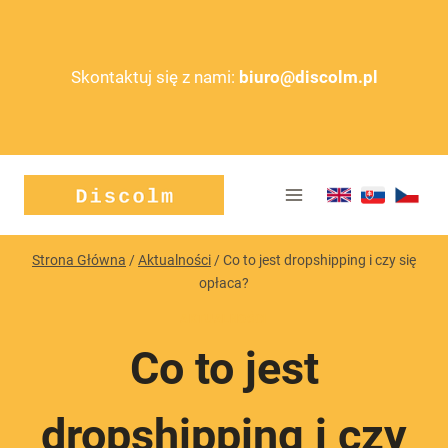
Przejdź
do
treści
Skontaktuj się z nami:
biuro@discolm.pl
Strona Główna
/
Aktualności
/
Co to jest dropshipping i czy się
opłaca?
AKTUALNOŚCI
Co to jest
dropshipping i czy