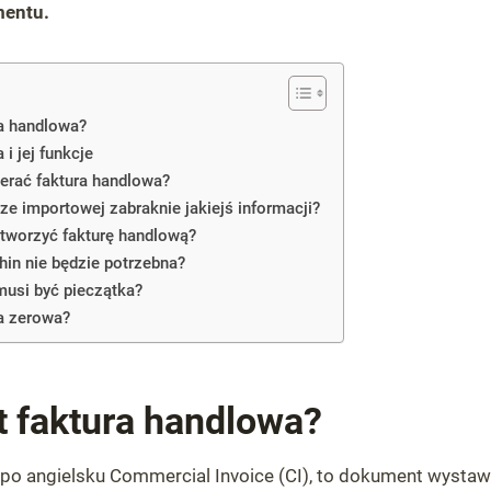
entu.
ra handlowa?
i jej funkcje
erać faktura handlowa?
rze importowej zabraknie jakiejś informacji?
stworzyć fakturę handlową?
Chin nie będzie potrzebna?
musi być pieczątka?
a zerowa?
t faktura handlowa?
 po angielsku Commercial Invoice (CI), to dokument wystaw