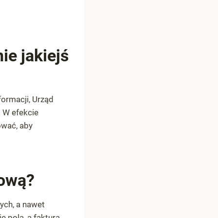
ie jakiejś
formacji, Urząd
. W efekcie
ować, aby
lową?
ych, a nawet
 pola, a faktura