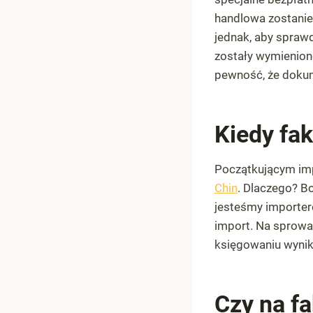
handlowa zostanie
jednak, aby sprawd
zostały wymienion
pewność, że dokum
Kiedy fak
Początkującym imp
Chin
. Dlaczego? Bo
jesteśmy importere
import. Na sprowa
księgowaniu wynik
Czy na f