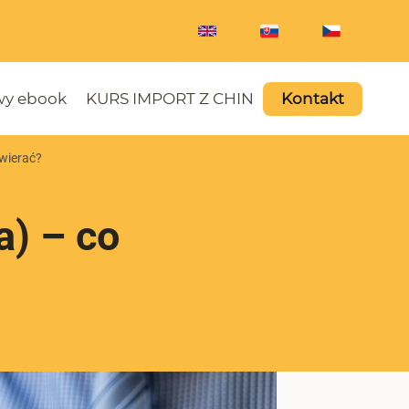
y ebook
KURS IMPORT Z CHIN
Kontakt
wierać?
a) – co