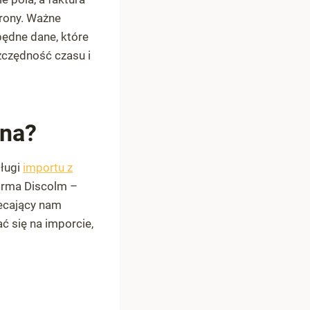
trony. Ważne
będne dane, które
zczędność czasu i
bna?
ługi
importu z
firma Discolm –
lecający nam
ć się na imporcie,