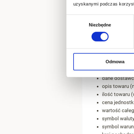
Co powin
uzyskanymi podczas korzysta
Wybór
By dokument był p
Niezbędne
zgody
wiedzieć, co powi
dane faktury celnej
numer faktury,
data wystawie
Odmowa
dane importer
dane dostawcy
opis towaru (
ilość towaru 
cena jednost
wartość całeg
symbol waluty
symbol warun