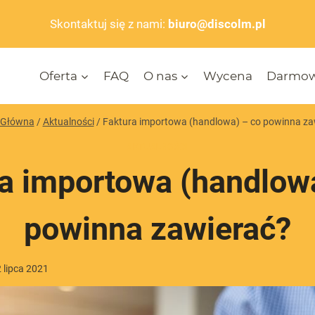
Skontaktuj się z nami:
biuro@discolm.pl
Oferta
FAQ
O nas
Wycena
Darmow
 Główna
/
Aktualności
/
Faktura importowa (handlowa) – co powinna za
AKTUALNOŚCI
a importowa (handlow
powinna zawierać?
2 lipca 2021