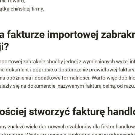
nia towaru,
ątka chińskiej firmy.
na fakturze importowej zabrakn
i?
importowej zabraknie choćby jednej z wymienionych wyżej in
ić dokument i poprosić o dostarczenie prawidłowej faktury
 na opóźnienia i dodatkowe formalności. Warto więc dopiln
lazły się na dokumencie, nazywanym fakturą celną, od razu.
rościej stworzyć fakturę hand
my znaleźć wiele darmowych szablonów dla faktur handlow
e kreatory. Wystarczy wpisać konkretne dane w odpowiednie