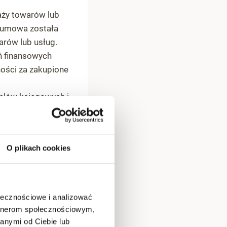
aży towarów lub
e umowa została
arów lub usług.
ń finansowych
ości za zakupione
elów księgowych i
dencjonowania i
tku VAT (jeśli jest
O plikach cookies
 w przypadku
kument ten
ewentualnych
ołecznościowe i analizować
artnerom społecznościowym,
anymi od Ciebie lub