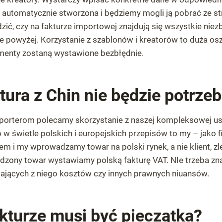
 automatycznie stworzona i będziemy mogli ją pobrać ze s
zić, czy na fakturze importowej znajdują się wszystkie niez
e powyżej. Korzystanie z szablonów i kreatorów to duża os
enty zostaną wystawione bezbłędnie.
tura z Chin nie będzie potrze
orterom polecamy skorzystanie z naszej kompleksowej us
 w świetle polskich i europejskich przepisów to my – jako 
m i my wprowadzamy towar na polski rynek, a nie klient, z
dzony towar wystawiamy polską fakturę VAT. NIe trzeba zna
ających z niego kosztów czy innych prawnych niuansów.
akturze musi być pieczątka?