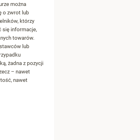
turze można
ę o zwrot lub
elników, którzy
się informacje,
anych towarów.
ostawców lub
rzypadku
, żadna z pozycji
rzecz – nawet
rtość, nawet