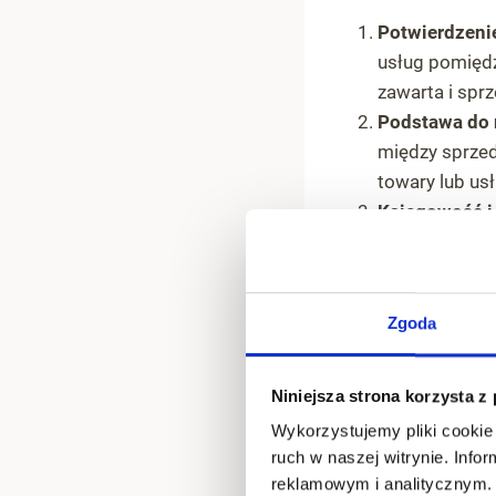
Potwierdzenie
usług pomiędz
4.7
zawarta i spr
Podstawa do 
między sprzed
towary lub usł
Księgowość i 
podatkowych. 
raportowania s
stosowany).
Zgoda
Dowód w prz
ewentualnych
potwierdza wa
Niniejsza strona korzysta z
sporów.
Wykorzystujemy pliki cookie 
ruch w naszej witrynie. Inf
reklamowym i analitycznym. 