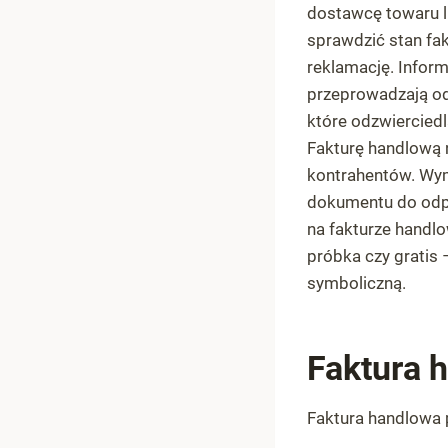
dostawcę towaru lu
sprawdzić stan fak
reklamację. Inform
przeprowadzają od
które odzwiercied
Fakturę handlową 
kontrahentów. Wym
dokumentu do odpr
na fakturze handlo
próbka czy gratis 
symboliczną.
Faktura h
SEE REVIEWS
Faktura handlowa pe