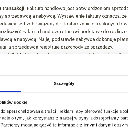
 transakcji:
Faktura handlowa jest potwierdzeniem sprzed
y sprzedawcą a nabywcą. Wystawienie faktury oznacza, ż
zedawca jest zobowiązany do dostarczenia określonych tow
rozliczeń:
Faktura handlowa stanowi podstawę do rozlicze
awcą a nabywcą. Na jej podstawie nabywca dokonuje płatn
ugi, a sprzedawca rejestruje przychody ze sprzedaży.
podatki:
Faktura handlowa jest ważnym dokumentem dla c
Zarówno sprzedawca, jak i nabywca używają faktur do ewi
woich transakcji, a także do prawidłowego rozliczenia poda
Szczegóły
ypadku sporów:
Faktura handlowa może służyć jako dowód
 sporów lub roszczeń pomiędzy sprzedawcą a nabywcą. Do
runki i szczegóły transakcji, co umożliwia rozstrzygnięcie 
 plików cookie
do spersonalizowania treści i reklam, aby oferować funkcje sp
ormacje o tym, jak korzystasz z naszej witryny, udostępniamy p
Partnerzy mogą połączyć te informacje z innymi danymi otrzym