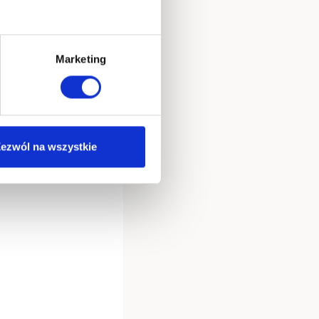
a?
lne, warto
Marketing
kowe elementy i
ezwól na wszystkie