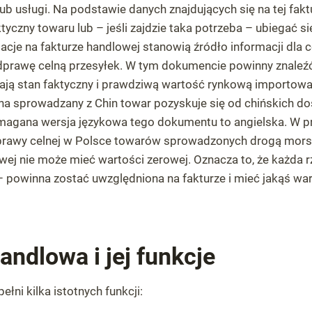
b usługi. Na podstawie danych znajdujących się na tej fak
tyczny towaru lub – jeśli zajdzie taka potrzeba – ubiegać si
acje na fakturze handlowej stanowią źródło informacji dla c
prawę celną przesyłek. W tym dokumencie powinny znaleźć 
lają stan faktyczny i prawdziwą wartość rynkową importow
na sprowadzany z Chin towar pozyskuje się od chińskich d
agana wersja językowa tego dokumentu to angielska. W p
awy celnej w Polsce towarów sprowadzonych drogą morską
wej nie może mieć wartości zerowej. Oznacza to, że każda 
– powinna zostać uwzględniona na fakturze i mieć jakąś wa
andlowa i jej funkcje
łni kilka istotnych funkcji: