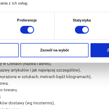
na zawierać faktura handlow
nia z ich usług.
rzygotowany w sposób prawidłowy i spełniał wymogi forma
Preferencje
Statystyka
nna zawierać faktura handlowa. Przedstawiamy jej obowiąz
:
nia,
Zezwól na wybór
Z
a (nazwa i adres),
 w Chinach (nazwa i adres),
nazwy artykułów i jak najwięcej szczegółów),
(wyrażona w sztukach, metrach bądź kilogramach),
kowa,
o towaru,
,
ków dostawy (wg Incoterms),