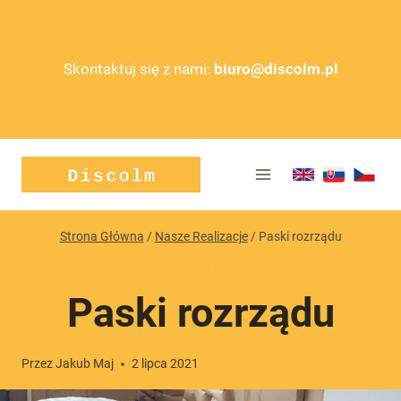
Przejdź
do
treści
Skontaktuj się z nami:
biuro@discolm.pl
Strona Główna
/
Nasze Realizacje
/
Paski rozrządu
NASZE REALIZACJE
Paski rozrządu
Przez
Jakub Maj
2 lipca 2021