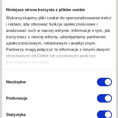
Niniejsza strona korzysta z plików cookie
4.7
Wykorzystujemy pliki cookie do spersonalizowania treści
i reklam, aby oferować funkcje społecznościowe i
W przypadku tej realizacji zajęliśmy się wyłącznie
analizować ruch w naszej witrynie. Informacje o tym, jak
korzystasz z naszej witryny, udostępniamy partnerom
transportem z Chin
do Polski.
społecznościowym, reklamowym i analitycznym.
Partnerzy mogą połączyć te informacje z innymi danymi
otrzymanymi od Ciebie lub uzyskanymi podczas
korzystania z ich usług.
Jakub Maj
Jestem Prezesem Zarządu firmy
Wybór
Niezbędne
Discolm. Zajmuję się nadzorem nad
zgody
bieżącymi sprawami operacyjnymi oraz
kontaktem z klientami. Doświadczenie
Preferencje
w imporcie zdobywam od prawie
dekady.
Statystyka