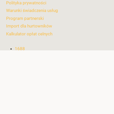
Polityka prywatności
Warunki świadczenia usług
Program partnerski
Import dla hurtowników
Kalkulator opłat celnych
1688
Import mebli
Import maszyn
Import akcesoriów kuchennych i artykułów
domowych
Import akcesoriów sportowych
Import wyposażenia garażu i warsztatu
Import baterii
Import akumulatorów
Import zabawek edukacyjnych