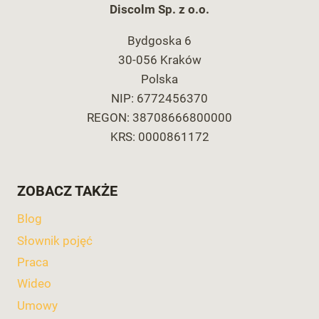
Discolm Sp. z o.o.
Bydgoska 6
30-056 Kraków
Polska
NIP: 6772456370
REGON: 38708666800000
KRS: 0000861172
ZOBACZ TAKŻE
Blog
Słownik pojęć
Praca
Wideo
Umowy