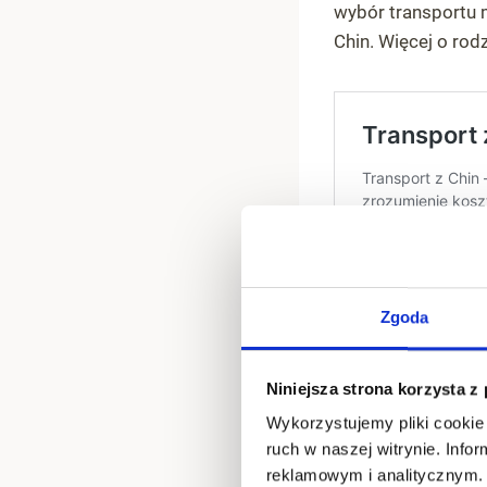
wybór transportu
Chin. Więcej o ro
SEE REVIEWS
4.7
Zgoda
Niniejsza strona korzysta z
Wykorzystujemy pliki cookie 
ruch w naszej witrynie. Inf
Jakub 
reklamowym i analitycznym. 