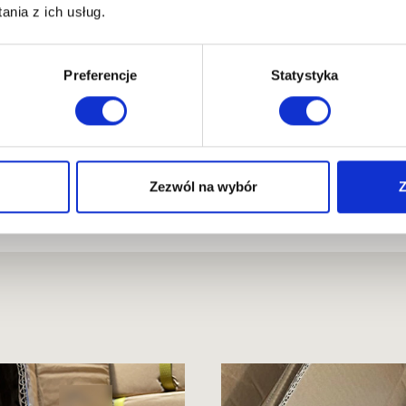
nia z ich usług.
rezesem Zarządu firmy Discolm. Zajmuję się nadzorem nad
nymi oraz kontaktem z klientami. Doświadczenie w imporc
Preferencje
Statystyka
t, jak wygląda i kto musi go
Czym jest drobnica mor
Zezwól na wybór
Z