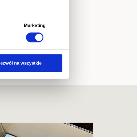
 bieżącymi sprawami
ie zdobywam od prawie
Marketing
NASTĘPNY
ska i czy opłaca się ją
ezwól na wszystkie
importować z Chin?