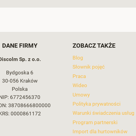
DANE FIRMY
ZOBACZ TAKŻE
Blog
Discolm Sp. z o.o.
Słownik pojęć
Bydgoska 6
Praca
30-056 Kraków
Wideo
Polska
Umowy
NIP: 6772456370
Polityka prywatności
ON: 38708666800000
Warunki świadczenia usług
KRS: 0000861172
Program partnerski
Import dla hurtowników