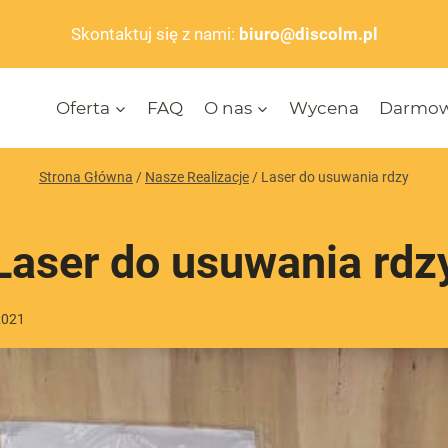
Skontaktuj się z nami:
biuro@discolm.pl
Oferta
FAQ
O nas
Wycena
Darmow
Strona Główna
/
Nasze Realizacje
/
Laser do usuwania rdzy
NASZE REALIZACJE
Laser do usuwania rdz
 2021