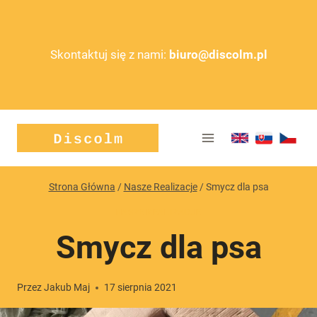
Przejdź
do
treści
Skontaktuj się z nami:
biuro@discolm.pl
Strona Główna
/
Nasze Realizacje
/
Smycz dla psa
NASZE REALIZACJE
Smycz dla psa
Przez
Jakub Maj
17 sierpnia 2021