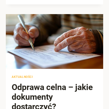
CHIN
KROK
PO
KROKU
–
JAK
ZACZĄĆ
I
UNIKNĄĆ
BŁĘDÓW?
SEE REVIEWS
AKTUALNOŚCI
4.7
Odprawa celna – jakie
dokumenty
dostarczyć?