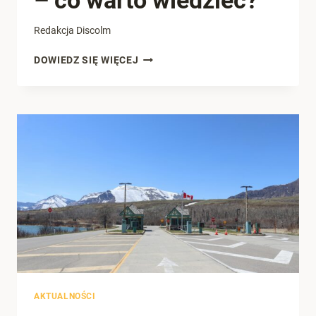
Redakcja Discolm
ZAOSTRZONE
DOWIEDZ SIĘ WIĘCEJ
REGULACJE
UNII
EUROPEJSKIEJ
WOBEC
IMPORTU
Z
CHIN
–
CO
WARTO
WIEDZIEĆ?
AKTUALNOŚCI