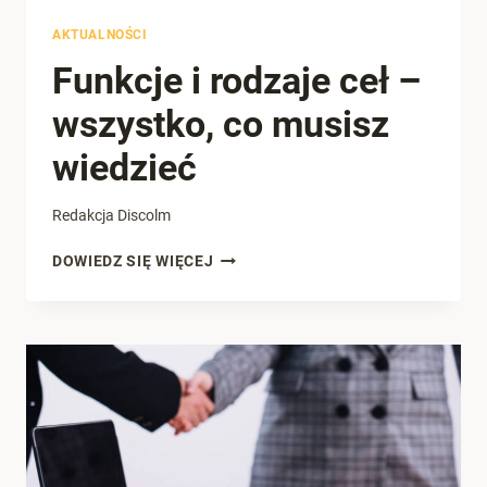
AKTUALNOŚCI
Funkcje i rodzaje ceł –
wszystko, co musisz
wiedzieć
Redakcja Discolm
FUNKCJE
DOWIEDZ SIĘ WIĘCEJ
I
RODZAJE
CEŁ
–
WSZYSTKO,
CO
MUSISZ
WIEDZIEĆ