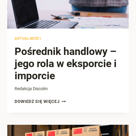
AKTUALNOŚCI
Pośrednik handlowy –
jego rola w eksporcie i
imporcie
Redakcja Discolm
POŚREDNIK
DOWIEDZ SIĘ WIĘCEJ
HANDLOWY
–
JEGO
ROLA
W