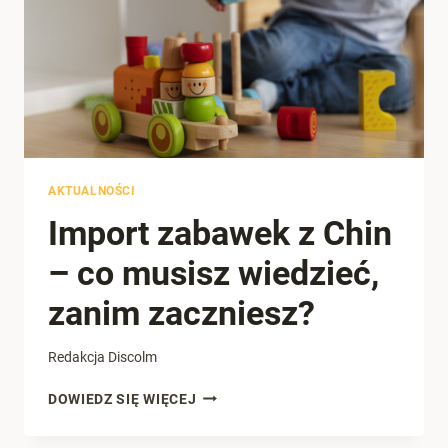
CO
MUSISZ
WIEDZIEĆ
AKTUALNOŚCI
Import zabawek z Chin
– co musisz wiedzieć,
zanim zaczniesz?
Redakcja Discolm
IMPORT
DOWIEDZ SIĘ WIĘCEJ
ZABAWEK
Z