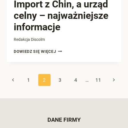
Import z Chin, a urząd
celny – najważniejsze
informacje
Redakcja Discolm
IMPORT
DOWIEDZ SIĘ WIĘCEJ
Z
CHIN,
A
URZĄD
Nawigacja
Poprzednia
Następ
1
2
3
4
…
11
CELNY
–
strony
strona
strona
NAJWAŻNIEJSZE
INFORMACJE
DANE FIRMY