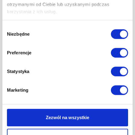
Transport kolejowy z
otrzymanymi od Ciebie lub uzyskanymi podczas
Chin – czy nadal się
korzystania z ich usług.
opłaca?
Wybór
Niezbędne
zgody
Redakcja Discolm
TRANSPORT
DOWIEDZ SIĘ WIĘCEJ
Preferencje
KOLEJOWY
Z
CHIN
Statystyka
–
CZY
NADAL
Marketing
SIĘ
OPŁACA?
Zezwól na wszystkie