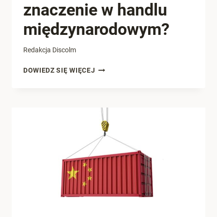
znaczenie w handlu
międzynarodowym?
Redakcja Discolm
DUMPING
DOWIEDZ SIĘ WIĘCEJ
–
CO
TO
JEST
I
DLACZEGO
MA
TAK
DUŻE
ZNACZENIE
W
HANDLU
MIĘDZYNARODOWYM?