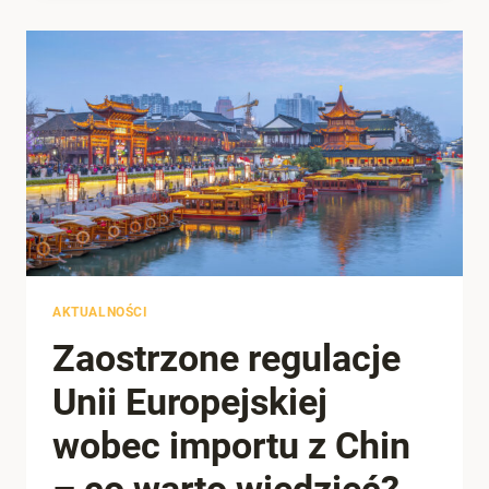
CHIN
–
CO
MUSISZ
WIEDZIEĆ,
ZANIM
ZACZNIESZ?
AKTUALNOŚCI
Zaostrzone regulacje
Unii Europejskiej
wobec importu z Chin
– co warto wiedzieć?