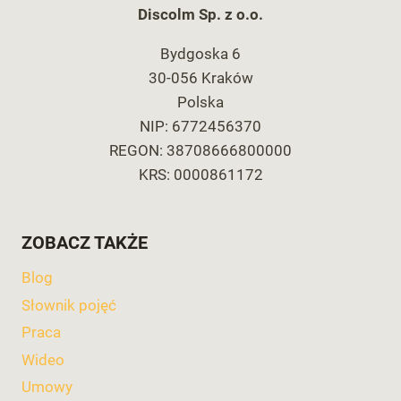
Discolm Sp. z o.o.
Bydgoska 6
30-056 Kraków
Polska
NIP: 6772456370
REGON: 38708666800000
KRS: 0000861172
ZOBACZ TAKŻE
Blog
Słownik pojęć
Praca
Wideo
Umowy