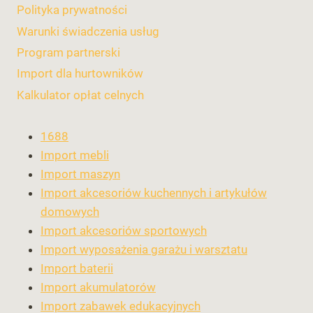
Polityka prywatności
Warunki świadczenia usług
Program partnerski
Import dla hurtowników
Kalkulator opłat celnych
1688
Import mebli
Import maszyn
Import akcesoriów kuchennych i artykułów
domowych
Import akcesoriów sportowych
Import wyposażenia garażu i warsztatu
Import baterii
Import akumulatorów
Import zabawek edukacyjnych