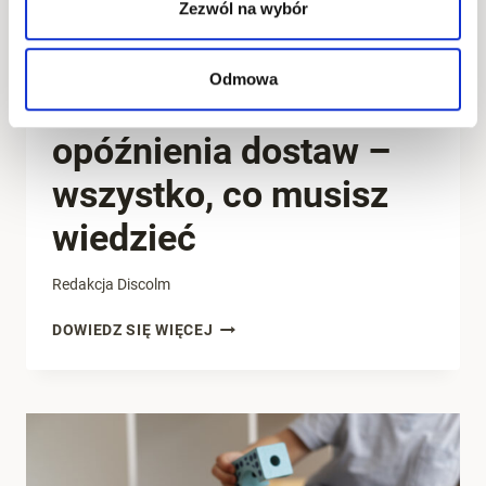
Zezwól na wybór
AKTUALNOŚCI
Odmowa
Święta w Chinach, a
opóźnienia dostaw –
wszystko, co musisz
wiedzieć
Redakcja Discolm
ŚWIĘTA
DOWIEDZ SIĘ WIĘCEJ
W
CHINACH,
A
OPÓŹNIENIA
DOSTAW
–
WSZYSTKO,