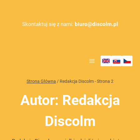
Przejdź
do
treści
Skontaktuj się z nami:
biuro@discolm.pl
Strona Główna
/
Redakcja Discolm
- Strona 2
Autor: Redakcja
Discolm