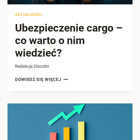
AKTUALNOŚCI
Ubezpieczenie cargo –
co warto o nim
wiedzieć?
Redakcja Discolm
UBEZPIECZENIE
DOWIEDZ SIĘ WIĘCEJ
CARGO
–
CO
WARTO
O
NIM
WIEDZIEĆ?