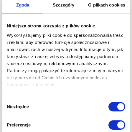
WIEDZIEĆ
Zgoda
Szczegóły
O plikach cookies
O
STATKACH
RO-
Niniejsza strona korzysta z plików cookie
RO
Wykorzystujemy pliki cookie do spersonalizowania treści
i reklam, aby oferować funkcje społecznościowe i
analizować ruch w naszej witrynie. Informacje o tym, jak
korzystasz z naszej witryny, udostępniamy partnerom
społecznościowym, reklamowym i analitycznym.
Partnerzy mogą połączyć te informacje z innymi danymi
AKTUALNOŚCI
otrzymanymi od Ciebie lub uzyskanymi podczas
Miejsce dostawy – co
korzystania z ich usług.
trzeba o nim wiedzieć?
Wybór
Niezbędne
zgody
Redakcja Discolm
MIEJSCE
DOWIEDZ SIĘ WIĘCEJ
Preferencje
DOSTAWY