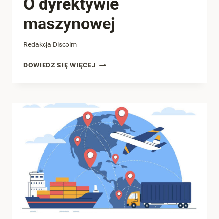
O dyrektywie
maszynowej
Redakcja Discolm
O
DOWIEDZ SIĘ WIĘCEJ
DYREKTYWIE
MASZYNOWEJ