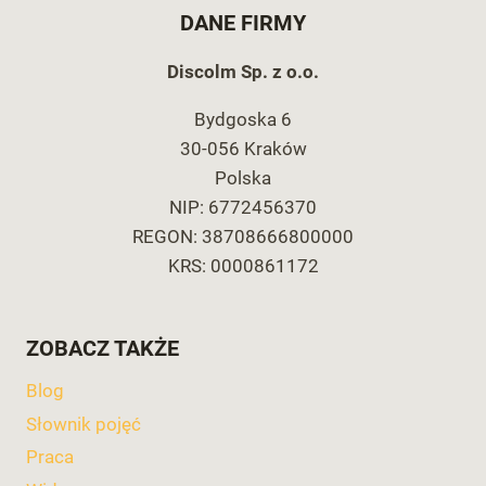
DANE FIRMY
Discolm Sp. z o.o.
Bydgoska 6
30-056 Kraków
Polska
NIP: 6772456370
REGON: 38708666800000
KRS: 0000861172
ZOBACZ TAKŻE
Blog
Słownik pojęć
Praca