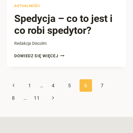
AKTUALNOŚCI
Spedycja – co to jest i
co robi spedytor?
Redakcja Discolm
SPEDYCJA
DOWIEDZ SIĘ WIĘCEJ
–
CO
TO
JEST
Nawigacja
Poprzednia
1
…
4
5
6
7
I
CO
strony
strona
Następna
8
…
11
ROBI
SPEDYTOR?
strona