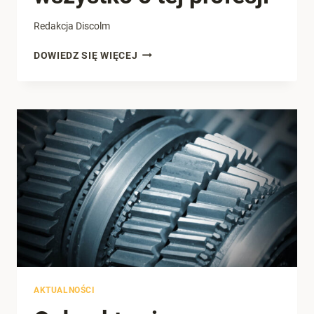
Redakcja Discolm
AGENT
DOWIEDZ SIĘ WIĘCEJ
CELNY
–
WSZYSTKO
O
TEJ
PROFESJI
AKTUALNOŚCI