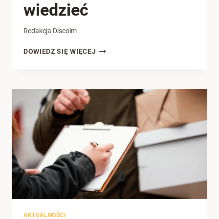
wiedzieć
Redakcja Discolm
ONE
DOWIEDZ SIĘ WIĘCEJ
STOP
SHOP:
WSZYSTKO,
CO
MUSISZ
WIEDZIEĆ
AKTUALNOŚCI