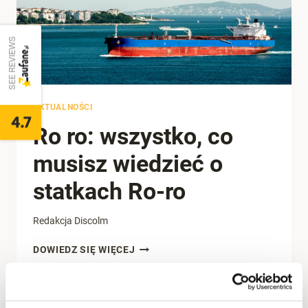
SEE REVIEWS
AKTUALNOŚCI
4.7
Ro ro: wszystko, co
musisz wiedzieć o
statkach Ro-ro
Redakcja Discolm
RO
DOWIEDZ SIĘ WIĘCEJ
RO:
WSZYSTKO,
CO
MUSISZ