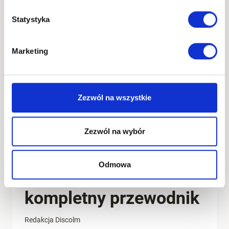
–
CO
Statystyka
TRZEBA
O
NIM
Marketing
WIEDZIEĆ?
Zezwól na wszystkie
Zezwól na wybór
AKTUALNOŚCI
Odmowa
Dokument SAD:
kompletny przewodnik
Redakcja Discolm