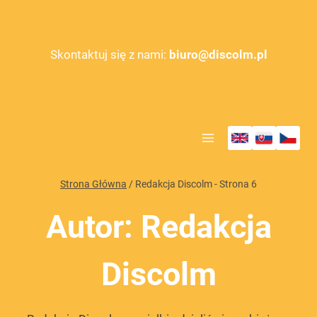
Przejdź
do
treści
Skontaktuj się z nami:
biuro@discolm.pl
Strona Główna
/
Redakcja Discolm
- Strona 6
Autor: Redakcja
Discolm