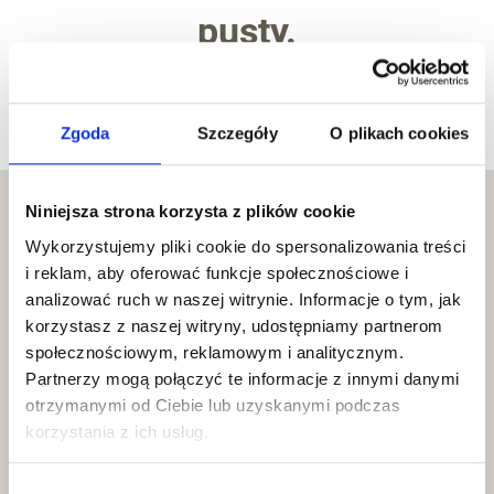
pusty.
Wróć do sklepu
Zgoda
Szczegóły
O plikach cookies
Niniejsza strona korzysta z plików cookie
Wykorzystujemy pliki cookie do spersonalizowania treści
DANE FIRMY
i reklam, aby oferować funkcje społecznościowe i
analizować ruch w naszej witrynie. Informacje o tym, jak
Discolm Sp. z o.o.
korzystasz z naszej witryny, udostępniamy partnerom
Bydgoska 6
społecznościowym, reklamowym i analitycznym.
Partnerzy mogą połączyć te informacje z innymi danymi
30-056 Kraków
otrzymanymi od Ciebie lub uzyskanymi podczas
Polska
korzystania z ich usług.
NIP: 6772456370
REGON: 38708666800000
Wybór