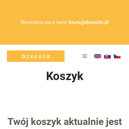
Przejdź
do
treści
Skontaktuj się z nami:
biuro@discolm.pl
Koszyk
Twój koszyk aktualnie jest