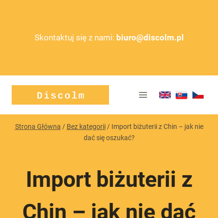
Przejdź
do
treści
Skontaktuj się z nami:
biuro@discolm.pl
Strona Główna
/
Bez kategorii
/
Import biżuterii z Chin – jak nie
dać się oszukać?
BEZ KATEGORII
Import biżuterii z
Chin – jak nie dać