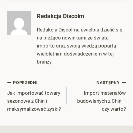
Redakcja Discolm
Redakcja Discolma uwielbia dzielić się
na bieżąco nowinkami ze świata
importu oraz swoją wiedzą popartą
wieloletnim doświadczeniem w tej
branży.
Nawigacja
POPRZEDNI
NASTĘPNY
Jak importować towary
Import materiałów
wpisu
sezonowe z Chin i
budowlanych z Chin –
maksymalizować zyski?
czy warto?