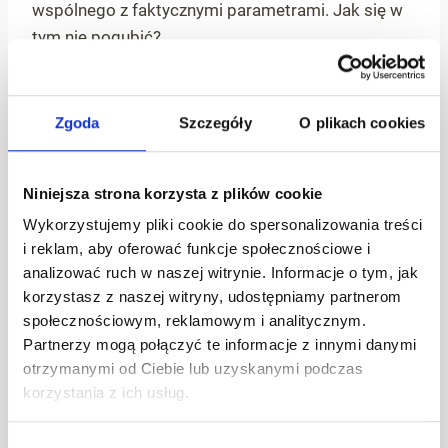
wspólnego z faktycznymi parametrami. Jak się w
tym nie pogubić?
Złoto
– prawdziwe złoto powinno mieć
wyraźną próbę, np. 585, 750 itp. Biżuteria
Zgoda
Szczegóły
O plikach cookies
pozłacana jest zdecydowanie tańsza, ale
warstwa złota może być bardzo cienka, co
Niniejsza strona korzysta z plików cookie
skutkuje szybkim ścieraniem się powłoki.
Wykorzystujemy pliki cookie do spersonalizowania treści
Upewnij się, że producent informuje jasno o
i reklam, aby oferować funkcje społecznościowe i
grubości warstwy złota (np. 3 mikrony).
analizować ruch w naszej witrynie. Informacje o tym, jak
Srebro
– biżuteria srebrna z Chin powinna być
korzystasz z naszej witryny, udostępniamy partnerom
wykonana ze srebra próby 925. Niestety,
społecznościowym, reklamowym i analitycznym.
często spotyka się stopy niskiej jakości lub
Partnerzy mogą połączyć te informacje z innymi danymi
posrebrzane metale, które szybko czernieją.
otrzymanymi od Ciebie lub uzyskanymi podczas
Dobrym rozwiązaniem jest zamówienie
korzystania z ich usług.
niezależnego testu chemicznego
potwierdzającego skład stopu.
Wybór