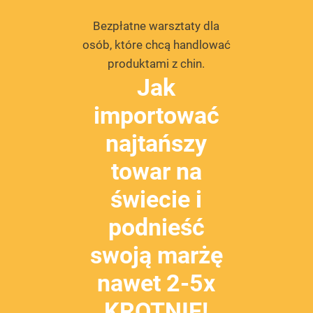
Przejdź
Bezpłatne warsztaty dla
do
osób, które chcą handlować
treści
produktami z chin.
Jak
importować
najtańszy
towar na
świecie i
podnieść
swoją marżę
nawet 2-5x
KROTNIE!